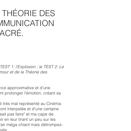
 THÉORIE DES
OMMUNICATION
SACRÉ.
TEST 1: l’Explosion ; le TEST 2: Le
umour et de la Théorie des
rence approximative et d’une
nt prolonger l'émotion, créant sa
 été très mal représenté au Cinéma:
m’ont interpelée et d’une certaine
sait pas faire" et ma cape de
r en leur tirant un peu sur les
l'air méga chiant mais détrompez-
mala