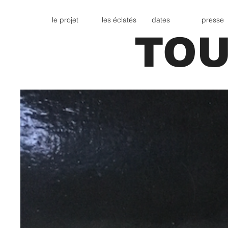
le projet
les éclatés
dates
presse
TOU