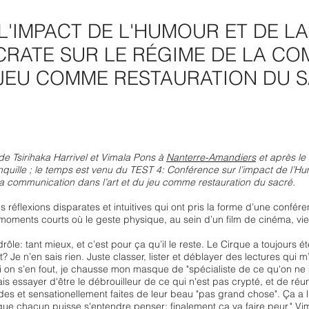
'IMPACT DE L'HUMOUR ET DE LA
CRATE SUR LE RÉGIME DE LA C
 JEU COMME RESTAURATION DU 
de Tsirihaka Harrivel et Vimala Pons à
Nanterre-Amandiers
et après le 
anquille ; le temps est venu du TEST 4: Conférence sur l’impact de l’H
a communication dans l’art et du jeu comme restauration du sacré.
s réflexions disparates et intuitives qui ont pris la forme d’une confé
moments courts où le geste physique, au sein d’un film de cinéma, vie
drôle: tant mieux, et c’est pour ça qu’il le reste. Le Cirque a toujours
rt? Je n’en sais rien. Juste classer, lister et déblayer des lectures qui 
i on s’en fout, je chausse mon masque de "spécialiste de ce qu'on ne 
is essayer d'être le débrouilleur de ce qui n'est pas crypté, et de réuni
es et sensationellement faites de leur beau "pas grand chose". Ça a 
 que chacun puisse s'entendre penser; finalement ça va faire peur." Vi