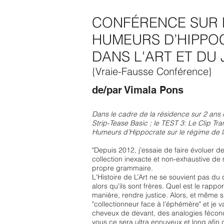
CONFÉRENCE SUR L
HUMEURS D’HIPPO
DANS L'ART ET DU
{Vraie-Fausse Conférence}
de/par Vimala Pons
Dans le cadre de la résidence sur 2 ans 
Strip-Tease Basic ; le TEST 3: Le Clip Tr
Humeurs d’Hippocrate sur le régime de l
"Depuis 2012, j’essaie de faire évoluer de
collection inexacte et non-exhaustive de 
propre grammaire.
L'Histoire de L’Art ne se souvient pas du 
alors qu'ils sont frères. Quel est le rappo
manière, rendre justice. Alors, et même s
"collectionneur face à l'éphémère" et je va
cheveux de devant, des analogies fécond
vous ce sera ultra ennuyeux et long afin