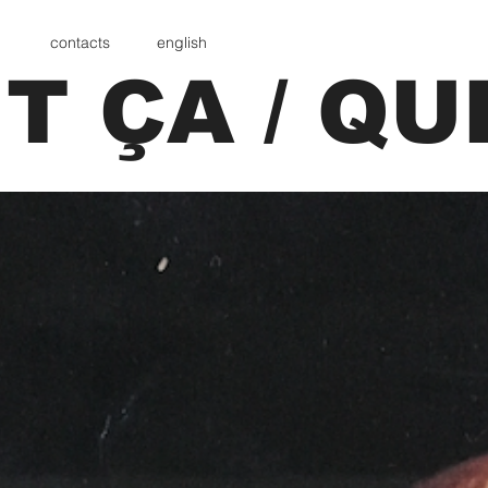
contacts
english
T ÇA / QU