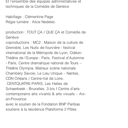
Et l’ensemble des équipes administratives et
techniques de la Comédie de Genève.
Habillage : Clémentine Page
Régie lumière : Alice Nedelec
production : TOUT ÇA / QUE ÇA et Comédie de
Genève
coproductions : MC2 : Maison de la culture de
Grenoble, Les Nuits de fourvière - festival
international de la Métropole de Lyon, Odéon-
Théâtre de l’Europe - Paris, Festival d’Automne
- Paris, Centre dramatique national de Tours –
Théâtre Olympia, Malraux scène nationale
Chambéry Savoie, Le Lieu Unique – Nantes,
CDN Orléans / Centre-Val de Loire,
CENTQUATRE-PARIS, Les Halles de
Schaerbeek - Bruxelles, 3 bis f Centre d’arts
contemporains arts vivants & arts visuels – Aix-
en-Provence
avec le soutien de la Fondation BNP Paribas
soutiens à la résidence Plateforme 2 Pôles
Cirque en Normandie - La Brèche à Cherbourg,
Villa Belleville - Paris, La Ménagerie de Verre
dans le cadre du dispositif StudioLab, MC2 :