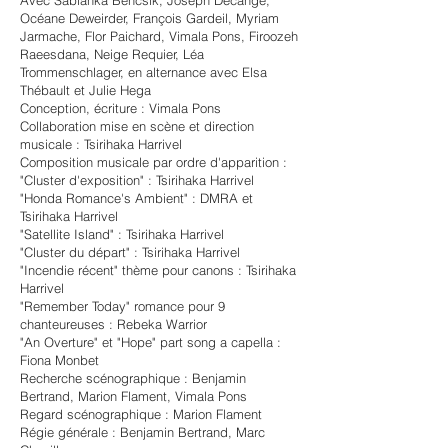
Avec Sabianka Bencsik, Joseph Decange,
Océane Deweirder, François Gardeil, Myriam
Jarmache, Flor Paichard, Vimala Pons, Firoozeh
Raeesdana, Neige Requier, Léa
Trommenschlager, en alternance avec Elsa
Thébault et Julie Hega
Conception, écriture : Vimala Pons
Collaboration mise en scène et direction
musicale : Tsirihaka Harrivel
Composition musicale par ordre d'apparition :
"Cluster d'exposition" : Tsirihaka Harrivel
"Honda Romance's Ambient" : DMRA et
Tsirihaka Harrivel
"Satellite Island" : Tsirihaka Harrivel
"Cluster du départ" : Tsirihaka Harrivel
"Incendie récent" thème pour canons : Tsirihaka
Harrivel
"Remember Today" romance pour 9
chanteureuses : Rebeka Warrior
"An Overture" et "Hope" part song a capella :
Fiona Monbet
Recherche scénographique : Benjamin
Bertrand, Marion Flament, Vimala Pons
Regard scénographique : Marion Flament
Régie générale : Benjamin Bertrand, Marc